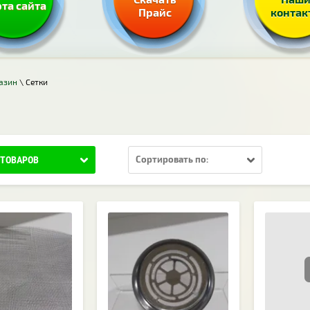
та сайта
Прайс
контак
азин
\ Сетки
 ТОВАРОВ
Сортировать по: