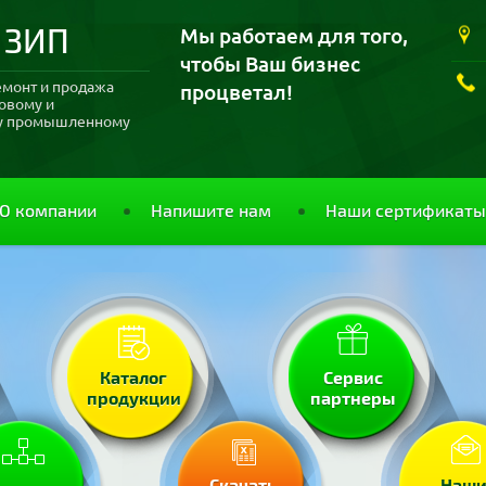
 ЗИП
Мы работаем для того,
чтобы Ваш бизнес
емонт и продажа
процветал!
ловому и
му промышленному
О компании
Напишите нам
Наши сертификаты
Каталог
Сервис
продукции
партнеры
Скачать
Наш