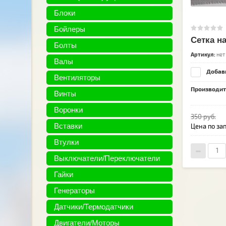
Блоки
Бойлеры
Сетка н
Болты
Артикул:
нет
Валы
Добави
Вентиляторы
Производит
Винты
Воронки
350
руб.
Вставки
Цена по за
Втулки
Выключатели/Переключатели
Гайки
Генераторы
Датчики/Термодатчики
Двигатели/Моторы