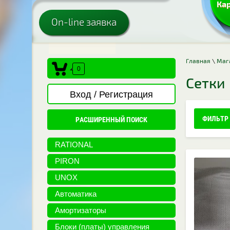
Кар
On-line заявка
Главная
\
Маг
0
Сетки
Вход / Регистрация
ФИЛЬТР
РАСШИРЕННЫЙ ПОИСК
RATIONAL
PIRON
UNOX
Автоматика
Амортизаторы
Блоки (платы) управления