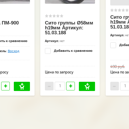
Сито г
h19мм 
а ПМ-900
Сито группы Ø58мм
51.03.18
h19мм Артикул:
51.03.188
Артикул:
не
ть к сравнению
Артикул:
нет
Добав
Добавить к сравнению
ель:
Восход
490
руб.
просу
Цена по запросу
Цена по з