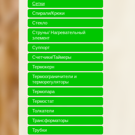
Сетки
Спирали/Крюки
Стекло
Струны/ Нагревательный
элемент
Суппорт
Счетчики/Таймеры
Термокерн
Термоограничители и
терморегуляторы
Термопара
Термостат
Толкатели
Трансформаторы
Трубки