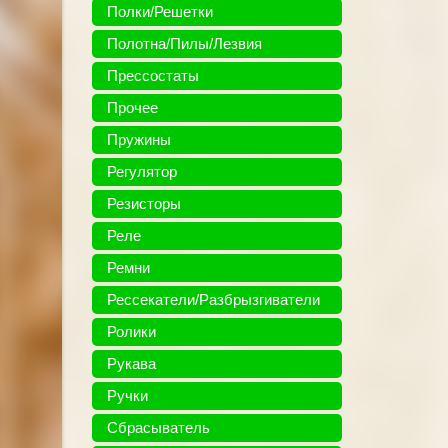
Полки/Решетки
Полотна/Пилы/Лезвия
Прессостаты
Прочее
Пружины
Регулятор
Резисторы
Реле
Ремни
Рессекатели/Разбрызгиватели
Ролики
Рукава
Ручки
Сбрасыватель