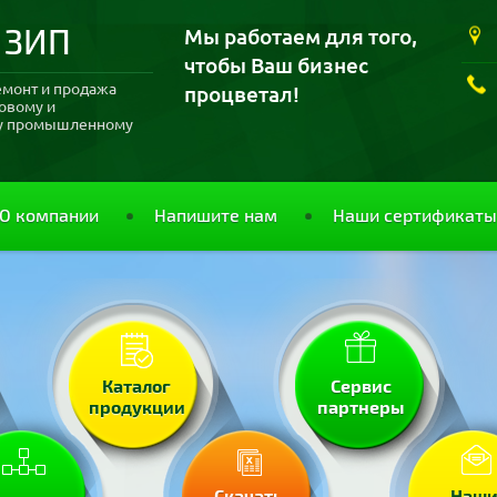
 ЗИП
Мы работаем для того,
чтобы Ваш бизнес
емонт и продажа
процветал!
ловому и
му промышленному
О компании
Напишите нам
Наши сертификаты
Каталог
Сервис
продукции
партнеры
Скачать
Наш