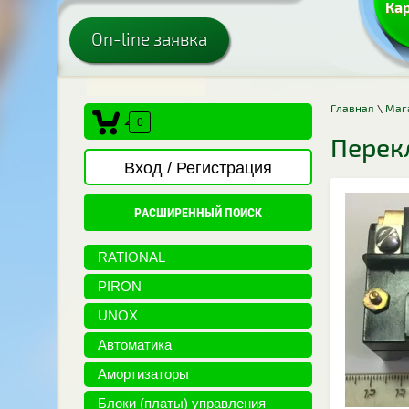
Кар
On-line заявка
Главная
\
Маг
0
Перек
Вход / Регистрация
РАСШИРЕННЫЙ ПОИСК
RATIONAL
PIRON
UNOX
Автоматика
Амортизаторы
Блоки (платы) управления