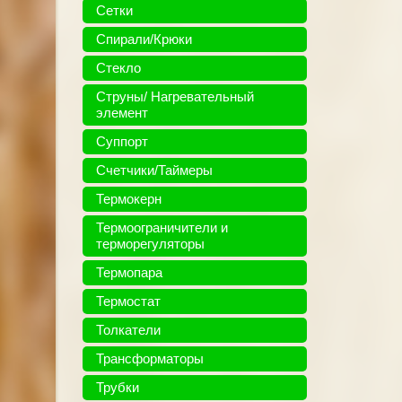
Сетки
Спирали/Крюки
Стекло
Струны/ Нагревательный
элемент
Суппорт
Счетчики/Таймеры
Термокерн
Термоограничители и
терморегуляторы
Термопара
Термостат
Толкатели
Трансформаторы
Трубки