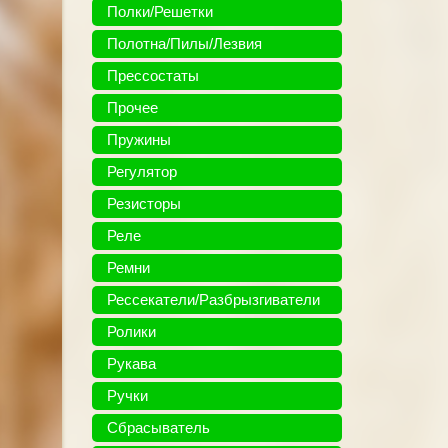
Полки/Решетки
Полотна/Пилы/Лезвия
Прессостаты
Прочее
Пружины
Регулятор
Резисторы
Реле
Ремни
Рессекатели/Разбрызгиватели
Ролики
Рукава
Ручки
Сбрасыватель